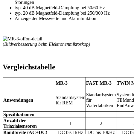
Störungen
typ. 40 dB Magnetfeld-Dämpfung bei 50/60 Hz
typ. 20 dB Magnetfeld-Dämpfung bei 250/300 Hz
Anzeige der Messwerte und Alarmfunktion
(
Bildverbesserung beim Elektronenmikroskop)
Vergleichstabelle
MR-3
FAST MR-3
TWIN 
Standardsystem
System f
Standardsystem
Anwendungen
für
TEMund 
für REM
Waferfabriken
EndAnw
Spezifikationen
Anzahl der
1
2
Triaxialsensoren
Bandbreite (AC+DC)
DC bis 1kHz
DC bis 10kHz
DC bi