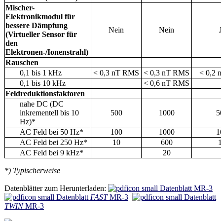
Mischer-
Elektronikmodul für
bessere Dämpfung
Nein
Nein
(Virtueller Sensor für
den
Elektronen-/Ionenstrahl)
Rauschen
0,1 bis 1 kHz
< 0,3 nT RMS
< 0,3 nT RMS
< 0,2
0,1 bis 10 kHz
< 0,6 nT RMS
Feldreduktionsfaktoren
nahe DC (DC
inkrementell bis 10
500
1000
5
Hz)*
AC Feld bei 50 Hz*
100
1000
1
AC Feld bei 250 Hz*
10
600
AC Feld bei 9 kHz*
20
*) Typischerweise
Datenblätter zum Herunterladen:
Datenblatt MR-3
Datenblatt
FAST
MR-3
Datenblatt
TWIN
MR-3